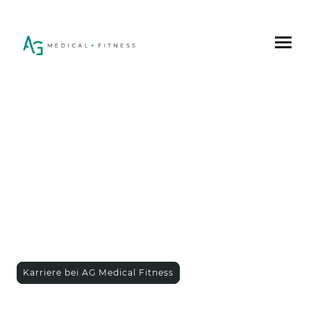
Wir sind AG.
Dein Job. Deine Mission. Deine Zukunft.
Karriere bei AG Medical Fitness